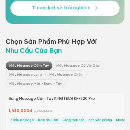
11 cam kết về trải nghiệm
Chọn Sản Phẩm Phù Hợp Với
Nhu Cầu Của Bạn
Máy Massage Cầm Tay
Máy Massage Cổ Vai Gáy
Máy Massage Lưng
Máy Massage Chân
Máy Massage Mắt • Bụng • Tay
Giảm 34%
Súng Massage Cầm Tay KINGTECH KH-720 Pro
1,450,000đ
2,200,000đ
6 đầu massage
Biên độ 10mm
Công thái học
dân văn phòng
Không ch