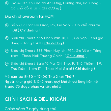
Số 4-LK3 Khu đô thị An Hưng, Dương Nội, Hà Đông -
Có chỗ đỗ ô tô!
( Chỉ đường )
Địa chỉ showroom tại HCM
Số 97/7 Trần Bá Giao, P5, Gò Vấp - Có chỗ đậu xe
hơi!
( Chỉ đường )
Siêu thị Emart 366 Phan Văn Trị, P5, Gò Vấp - Khu gia
dụng - Tầng trệt!
( Chỉ đường )
Siêu thị Emart 385 Phan Huy Ích, P14, Gò Vấp - Tầng
trệt - Thiso Mall Trường Chinh!
( Chỉ đường )
Siêu thị Emart Sala 10 Mai Chí Thọ, P. Thủ Thiêm, TP.
Thủ Đức - Hầm B1 - Thiso Mall Sala!
( Chỉ đường )
Mở cửa từ: 8h30 – 17h00 Thứ 2 tới Thứ 7
Ngoài khung giờ & Chủ nhật quý khách vui lòng liên hệ
trước để được phục vụ tốt nhất!
CHÍNH SÁCH & ĐIỀU KHOẢN
Chính sách 7 ngày dùng thử