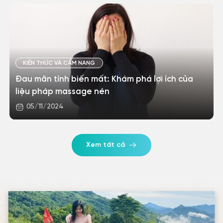
KIẾN THỨC VÀ CẨM NANG
Đau mãn tính biến mất: Khám phá lợi ích của
liệu pháp massage nén
05/11/2024
Xem tất cả