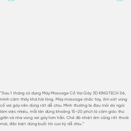
“Sau 1 tháng sử dụng Máy Massage Cổ Vai Gáy 3D KINGTECH S6,
mình cảm thấy khá hài lòng. Máy massage chắc tay, ôm sát vùng
cổ vai gáy nên dùng rất dễ chịu. Mình thường bị đau mỏi do ngồi
làm việc nhiều, mỗi lần dùng khoảng 15–20 phút là cảm giác thư
giãn và nhẹ vùng vai gáy hơn hẳn. Chế độ nhiệt ấm cũng rất thoải
mái, đặc biệt dùng buổi tối cực kỳ dễ chịu.”