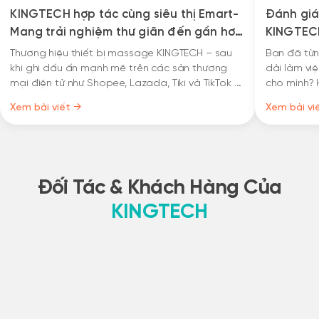
KINGTECH hợp tác cùng siêu thị Emart-
Đánh giá
Mang trải nghiệm thư giãn đến gần hơn
KINGTECH
người tiêu dùng Việt
"như có n
Thương hiệu thiết bị massage KINGTECH – sau
Bạn đã từ
khi ghi dấu ấn mạnh mẽ trên các sàn thương
dài làm vi
mại điện tử như Shopee, Lazada, Tiki và TikTok –
cho mình? 
tiếp tục bước sang giai đoạn phát triển mới với
pháp mass
Xem bài viết →
Xem bài vi
chiến lược mở rộng kênh phân phối tại hệ thống
kém. Mình 
bán lẻ hiện đại Emart.
gần đây, m
thể là cứu
Đối Tác & Khách Hàng Của
KINGTECH