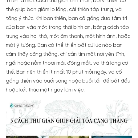
Thiền là một cách thư giãn tinh thần, bởi vì thiền có
thể giúp bạn giảm lo lắng, cải thiện tập trung, và
tăng ý thức. Khi bạn thiền, bạn cố gắng đưa tâm trí
của bạn vào một trạng thái bình an, bằng cách tập
trung vào hơi thở, một âm thanh, một hình ảnh, hoặc
một ý tưởng. Bạn có thể thiền bất cứ lúc nào bạn
cảm thấy căng thẳng, chỉ cần tìm một nơi yên tĩnh,
ngồi hoặc nằm thoải mái, đóng mắt, và thả lỏng cơ
thể. Bạn nên thiền ít nhất
10 phút mỗi ngày
, và cố
gắng thiền vào buổi sáng hoặc buổi tối, để bắt đầu
hoặc kết thúc một ngày làm việc.