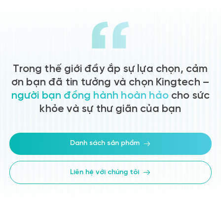
Trong thế giới đầy ắp sự lựa chọn, cảm
ơn bạn đã tin tưởng và chọn Kingtech –
người bạn đồng hành hoàn hảo
cho sức
khỏe và sự thư giãn của bạn
Danh sách sản phẩm
Liên hệ với chúng tôi