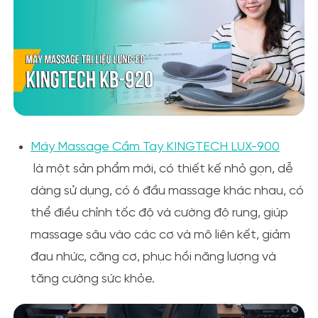
Máy Massage Cầm Tay KINGTECH LUX-900
là một sản phẩm mới, có thiết kế nhỏ gọn, dễ
dàng sử dụng, có 6 đầu massage khác nhau, có
thể điều chỉnh tốc độ và cường độ rung, giúp
massage sâu vào các cơ và mô liên kết, giảm
đau nhức, căng cơ, phục hồi năng lượng và
tăng cường sức khỏe.