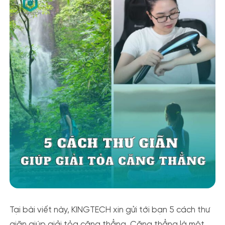
Tại bài viết này, KINGTECH xin gửi tới bạn 5 cách thư
giãn giúp giải tỏa căng thẳng. Căng thẳng là một