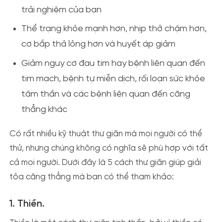
trải nghiệm của bạn
Thể trạng khỏe mạnh hơn, nhịp thở chậm hơn,
cơ bắp thả lỏng hơn và huyết áp giảm
Giảm nguy cơ đau tim hay bệnh liên quan đến
tim mạch, bệnh tự miễn dịch, rối loạn sức khỏe
tâm thần và các bệnh liên quan đến căng
thẳng khác
Có rất nhiều kỹ thuật thư giãn mà mọi người có thể
thử, nhưng chúng không có nghĩa sẽ phù hợp với tất
cả mọi người. Dưới đây là 5 cách thư giãn giúp giải
tỏa căng thẳng mà bạn có thể tham khảo:
1. Thiền.