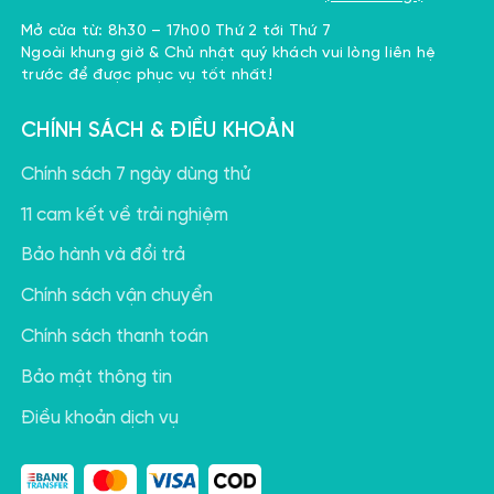
Mở cửa từ: 8h30 – 17h00 Thứ 2 tới Thứ 7
Ngoài khung giờ & Chủ nhật quý khách vui lòng liên hệ
trước để được phục vụ tốt nhất!
CHÍNH SÁCH & ĐIỀU KHOẢN
Chính sách 7 ngày dùng thử
11 cam kết về trải nghiệm
Bảo hành và đổi trả
Chính sách vận chuyển
Chính sách thanh toán
Bảo mật thông tin
Điều khoản dịch vụ