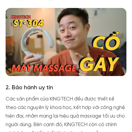
2. Bảo hành uy tín
Các sản phẩm của KINGTECH đều được thiết kế
theo các nguyên lý khoa học, kết hợp với công nghệ
hiện đại, nhằm mang lại hiệu quả massage tối ưu cho
người dùng. Bên cạnh đó, KINGTECH còn có chính