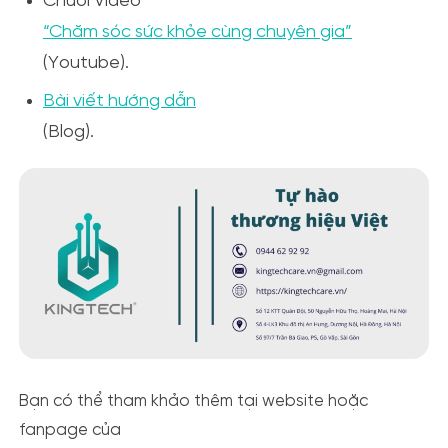
Chuỗi Video
“Chăm sóc sức khỏe cùng chuyên gia”
(Youtube).
Bài viết hướng dẫn
(Blog).
Bạn có thể tham khảo thêm tại website hoặc
fanpage của