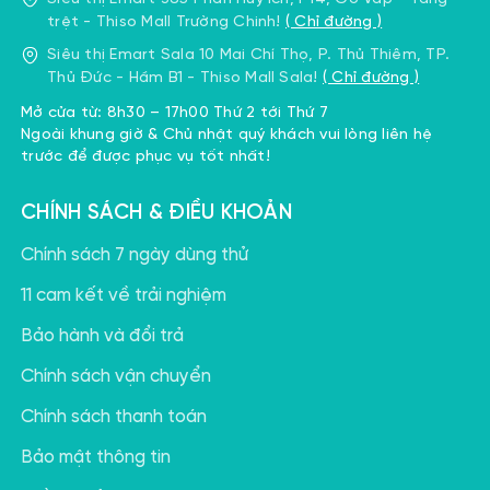
massage trên cơ thể. Có thể thay thế dễ dàng để phù
trệt - Thiso Mall Trường Chinh!
( Chỉ đường )
hợp nhất với mục đích sử dụng.
Siêu thị Emart Sala 10 Mai Chí Thọ, P. Thủ Thiêm, TP.
Thủ Đức - Hầm B1 - Thiso Mall Sala!
( Chỉ đường )
Mở cửa từ: 8h30 – 17h00 Thứ 2 tới Thứ 7
Ngoài khung giờ & Chủ nhật quý khách vui lòng liên hệ
trước để được phục vụ tốt nhất!
Cấu tạo súng massage cầm tay KINGTECH MAX 1S
CHÍNH SÁCH & ĐIỀU KHOẢN
2.2 Nguyên lý hoạt động súng Massage cầm
Chính sách 7 ngày dùng thử
tay
11 cam kết về trải nghiệm
Pin sạc hoặc bộ cấp nguồn cung cấp điện cho động
cơ, thông qua hệ thống truyền động sẽ tạo ra
chuyển
Bảo hành và đổi trả
động tịnh tiến
cho đầu massage — mô phỏng động tác
Chính sách vận chuyển
“đấm, gõ”
như ở các trung tâm trị liệu. Ngoài ra súng
massage cũng thường được lập trình để có nhiều tốc
Chính sách thanh toán
độ massage, giúp người dùng có nhiều sự lựa chọn hơn.
Bảo mật thông tin
Một điểm cần lưu ý: tất cả các súng massage cầm tay