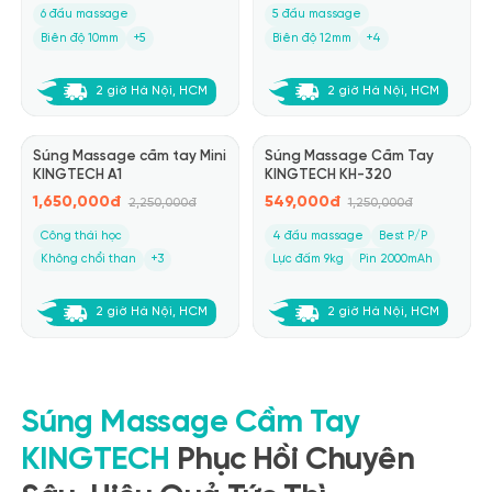
6 đầu massage
5 đầu massage
Biên độ 10mm
+5
Biên độ 12mm
+4
2 giờ Hà Nội, HCM
2 giờ Hà Nội, HCM
Giảm 27%
Giảm 56%
Súng Massage cầm tay Mini
Súng Massage Cầm Tay
Best Seller
Best Seller
KINGTECH A1
KINGTECH KH-320
1,650,000đ
549,000đ
2,250,000đ
1,250,000đ
Công thái học
4 đầu massage
Best P/P
Không chổi than
+3
Lực đấm 9kg
Pin 2000mAh
2 giờ Hà Nội, HCM
2 giờ Hà Nội, HCM
Súng Massage Cầm Tay
KINGTECH
Phục Hồi Chuyên