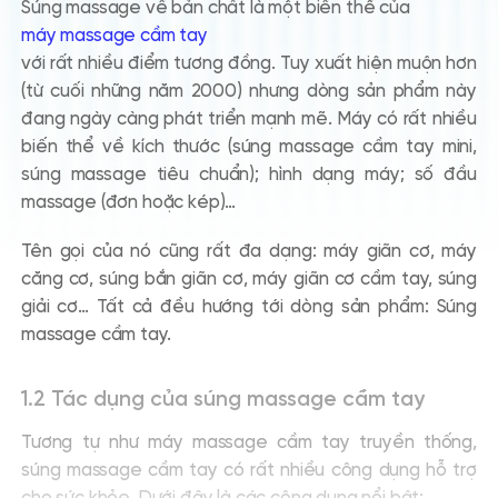
Súng massage
về bản chất là một biến thể của
máy massage cầm tay
với rất nhiều điểm tương đồng. Tuy xuất hiện muộn hơn
(từ cuối những năm 2000) nhưng dòng sản phẩm này
đang ngày càng phát triển mạnh mẽ. Máy có rất nhiều
biến thể về kích thước (
súng massage cầm tay mini
,
súng massage tiêu chuẩn
); hình dạng máy; số đầu
massage (đơn hoặc kép)…
Tên gọi của nó cũng rất đa dạng:
máy giãn cơ, máy
căng cơ, súng bắn giãn cơ, máy giãn cơ cầm tay, súng
giải cơ
… Tất cả đều hướng tới dòng sản phẩm:
Súng
massage cầm tay
.
1.2 Tác dụng của súng massage cầm tay
Tương tự như máy massage cầm tay truyền thống,
súng massage cầm tay
có rất nhiều công dụng hỗ trợ