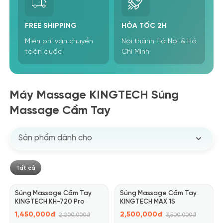
FREE SHIPPING
HỎA TỐC 2H
Miễn phí vận chuyển
Nội thành Hà Nội & Hồ
toàn quốc
Chí Minh
Máy Massage KINGTECH Súng
Massage Cầm Tay
Sản phẩm dành cho
Tất cả
Giảm 34%
Giảm 29%
Súng Massage Cầm Tay
Súng Massage Cầm Tay
Sản phẩm mới
KINGTECH KH-720 Pro
KINGTECH MAX 1S
1,450,000đ
2,500,000đ
2,200,000đ
3,500,000đ