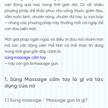
vận động quá mức
trong thời gian dài. Có rất nhiều
phương pháp để khắc phục như uống thuốc giảm đau,
tắm nước lạnh, chườm nóng, chườm đá hay tự xoa bóp
— nhưng các phương pháp này thường mất
vài ngày
để
cơn đau biến mất.
Một giải pháp ngăn ngừa và điều trị đau mỏi nhanh hơn
mà các vận động viên thể hình và thể thao tin dùng
trong thời gian gần đây chính là
súng massage cầm tay
— hay còn gọi là
massage gun
.
1. Súng Massage cầm tay là gì và tác
dụng của nó
1.1 Súng massage / Massage gun là gì?