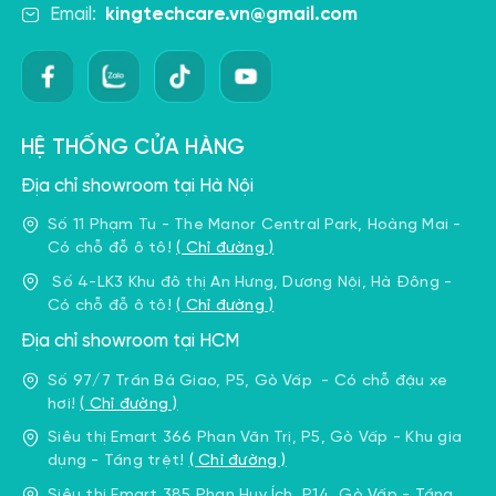
Email:
kingtechcare.vn@gmail.com
súng Massage cầm tay
2.1 Cấu tạo súng massage cầm tay
Đây là cấu tạo chung của
95%
súng massage cầm tay
HỆ THỐNG CỬA HÀNG
trên thị trường. Cụ thể máy sẽ chia làm 3 phần chính:
Địa chỉ showroom tại Hà Nội
Tay cầm:
bộ phận để cầm nắm và sử dụng, thường
Số 11 Phạm Tu - The Manor Central Park, Hoàng Mai -
chứa pin bên trong. Đây là bộ phận rất quan trọng —
Có chỗ đỗ ô tô!
( Chỉ đường )
một tay cầm tốt sẽ không làm bạn tê mỏi tay trong
Số 4-LK3 Khu đô thị An Hưng, Dương Nội, Hà Đông -
quá trình sử dụng. Một số sản phẩm có tay cầm phủ
Có chỗ đỗ ô tô!
( Chỉ đường )
chất liệu chống trơn trượt.
Địa chỉ showroom tại HCM
Thân máy:
thường làm từ nhựa ABS, chứa phần lớn
linh kiện bên trong: bo mạch chủ, động cơ, hệ thống
Số 97/7 Trần Bá Giao, P5, Gò Vấp - Có chỗ đậu xe
truyền động, bảng điều khiển… Cách bố trí các thành
hơi!
( Chỉ đường )
phần này ảnh hưởng đến việc phân bổ trọng lượng và
Siêu thị Emart 366 Phan Văn Trị, P5, Gò Vấp - Khu gia
sự cân bằng khi cầm máy.
dụng - Tầng trệt!
( Chỉ đường )
Đầu massage:
bộ phận tác động trực tiếp lên vùng
Siêu thị Emart 385 Phan Huy Ích, P14, Gò Vấp - Tầng