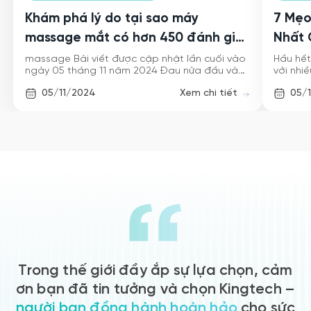
Khám phá lý do tại sao máy
7 Mẹo
massage mắt có hơn 450 đánh giá
Nhất 
tích cực trên Shopee này lại có thể
massage Bài viết được cập nhật lần cuối vào
Hầu hết
ngày 05 tháng 11 năm 2024 Đau nửa đầu và
với nhi
làm giảm chứng đau nửa đầu
mỏi mắt là những điều tồi tệ nhất, đúng
sống, t
Xem chi tiết
05/11/2024
05/
không? Chúng lén lút tấn công bạn và chiếm
chịu gá
hết cả ngày của bạn, khiến bạn cảm thấy
không l
không hiệu quả và mơ hồ. Nhưng nếu tôi […]
ta sử d
[…]
Trong thế giới đầy ắp sự lựa chọn, cảm
ơn bạn đã tin tưởng và chọn Kingtech –
người bạn đồng hành hoàn hảo
cho sức