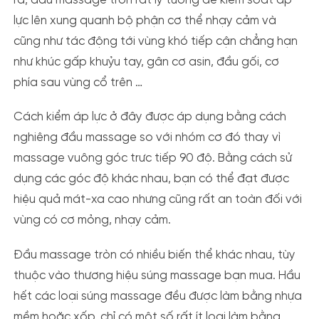
ra, đầu massage tròn rất lý tưởng để kiểm soát áp
lực lên xung quanh bộ phận cơ thể nhạy cảm và
cũng như tác động tới vùng khó tiếp cận chẳng hạn
như khúc gấp khuỷu tay, gân cơ asin, đầu gối, cơ
phía sau vùng cổ trên …
Cách kiểm áp lực ở đây được áp dụng bằng cách
nghiêng đầu massage so với nhóm cơ đó thay vì
massage vuông góc trưc tiếp 90 độ. Bằng cách sử
dụng các góc độ khác nhau, bạn có thể đạt được
hiệu quả mát-xa cao nhưng cũng rất an toàn đối với
vùng có cơ mỏng, nhạy cảm.
Đầu massage tròn có nhiều biến thể khác nhau, tùy
thuộc vào thương hiệu súng massage bạn mua. Hầu
hết các loại súng massage đều được làm bằng nhựa
mềm hoặc xốp, chỉ có một số rất ít loại làm bằng