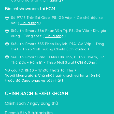
Có chỗ đỗ ô tô!
( Chỉ đường )
Địa chỉ showroom tại HCM
Số 97/7 Trần Bá Giao, P5, Gò Vấp - Có chỗ đậu xe
hơi!
( Chỉ đường )
Siêu thị Emart 366 Phan Văn Trị, P5, Gò Vấp - Khu gia
dụng - Tầng trệt!
( Chỉ đường )
Siêu thị Emart 385 Phan Huy Ích, P14, Gò Vấp - Tầng
trệt - Thiso Mall Trường Chinh!
( Chỉ đường )
Siêu thị Emart Sala 10 Mai Chí Thọ, P. Thủ Thiêm, TP.
Thủ Đức - Hầm B1 - Thiso Mall Sala!
( Chỉ đường )
Mở cửa từ: 8h30 – 17h00 Thứ 2 tới Thứ 7
Ngoài khung giờ & Chủ nhật quý khách vui lòng liên hệ
trước để được phục vụ tốt nhất!
CHÍNH SÁCH & ĐIỀU KHOẢN
Chính sách 7 ngày dùng thử
11 cam kết về trải nghiệm