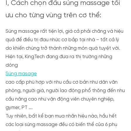
I, Cách chọn đầu súng massage tối
ưu cho từng vùng trên cơ thể:
Súng massage rất tiện lợi, giá cả phải chăng và hiệu
quả để điều trị đau nhức cơ bắp tại nhà – tất cả lý
do khiến chúng trở thành những món quà tuyệt vời.
Hiện tại,
KingTech
đang đưa ra thị trường những
dòng
Súng masage
cao cấp phù hợp với nhu cầu cơ bản như dân văn
phòng, người già, người lao động phổ thông đến nhu
cầu nâng cao như vận động viên chuyên nghiệp,
gymer, PT ….
Tuy nhiên, bất kể bạn mua nhãn hiệu nào, hầu hết
các loại súng massage đều có biến thể của 6 phụ