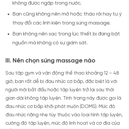
không được ngập trong nước.
Bạn cũng không nên mở hoặc tháo rời hay tự ý
thay đổi các linh kiện trong súng massage.
Bạn không nên sạc trong lúc thiết bị đang bật
nguồn mà không có sự giám sát.
III. Nên chọn súng massage nào
Sau tập gym và vận động thể thao khoảng 12 – 48
giờ, bạn rất dễ bị đau nhức cơ bắp, đặc biệt là với
người mới bắt đầu hoặc tập luyện trở lại sau thời
gian dài không tập luyện. Tình trạng này được gọi là
đau nhức cơ bắp khởi phát muộn (DOMS). Mức độ
đau nhức nặng nhẹ tùy thuộc vào loại hình tập luyện,
cường độ tập luyện, mức độ linh hoạt và cơ địa của