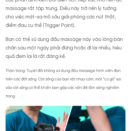
các phần đính kèm bởi diện tích tiếp xúc nhỏ nên lực
massage rất tập trung. Điều này trở nên lý tưởng
cho việc mát-xa mô sâu giải phóng các nút thắt,
điểm đau cụ thể (Trigger Point).
Bạn có thể sử dụng đầu massage này vào lòng bàn
chân sau một ngày phải đứng hoặc đi lại nhiều, hiệu
quả đem lại là rất đáng kể.
Thận trọng:
Tuyệt đối không sử dụng đầu massage hình viên đạn
trên các đốt sống. Cột sống của bạn rất nhạy cảm, một “cú gõ” sai
vào cột sống có thể khiến bạn gặp các vấn đề lâm sàng nghiêm
trọng.