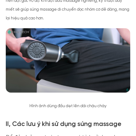
nên đặt góc 90 độ. Khi đặt đầu massage nghiêng, kỹ thuật đẩy
miết sẽ giúp súng massage di chuyển dọc nhóm cơ dễ dàng, mang
lại hiệu quả cao hơn.
Hỉnh ảnh dùng đầu dẹt lên dải chậu chày
II, Các lưu ý khi sử dụng súng massage