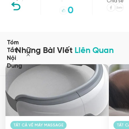
Chia sẻ
0
Tóm
Những Bài Viết
Liên Quan
Tắt
Nội
Dung
TẤT CẢ VỀ MÁY MASSAGE
TẤT C