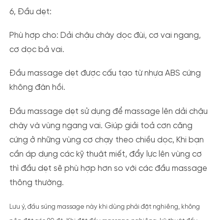
6, Đầu dẹt:
Phù hợp cho:
Dải chậu chày dọc đùi, cơ vai ngang,
cơ dọc bả vai.
Đầu massage dẹt được cấu tạo từ nhựa ABS cứng
không đàn hồi.
Đầu massage dẹt sử dụng để massage lên dải chậu
chày và vùng ngang vai. Giúp giải toả cơn căng
cứng ở những vùng cơ chạy theo chiều dọc, Khi bạn
cần áp dụng các kỹ thuật miết, đẩy lực lên vùng cơ
thì đầu dẹt sẽ phù hợp hơn so với các đầu massage
thông thường.
Lưu ý
, đầu súng massage này khi dùng phải đặt nghiêng, không