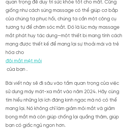
quan trọng để duy trì sức khỏe tốt cho mắt. Cũng
giống như cách súng massage có thể giúp cơ bắp
của chúng ta phục hồi, chúng ta cần một công cụ
tương tự để chăm sóc mắt. Đó là lúc máy massage
mắt phát huy tác dụng—một thiết bị mang tính cách
mạng được thiết kế để mang lại sự thoải mái và trẻ
hóa cho
đôi mắt mệt mỏi
của bạn .
Bài viết này sẽ đi sâu vào tầm quan trọng của việc
sử dụng máy mát-xa mắt vào năm 2024. Hãy cùng
tìm hiểu những lợi ích đáng kinh ngạc mà nó có thể
mang lại. Nó không chỉ làm giảm mỏi mắt và giảm
bọng mắt mà còn giúp chống lại quầng thâm, giúp
bạn có giấc ngủ ngon hơn.