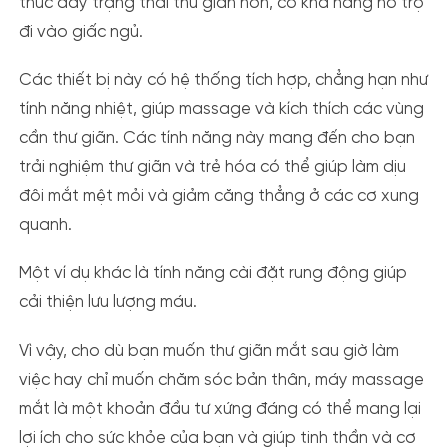
thúc đẩy trạng thái thư giãn hơn, có khả năng hỗ trợ
đi vào giấc ngủ.
Các thiết bị này có hệ thống tích hợp, chẳng hạn như
tính năng nhiệt, giúp massage và kích thích các vùng
cần thư giãn. Các tính năng này mang đến cho bạn
trải nghiệm thư giãn và trẻ hóa có thể giúp làm dịu
đôi mắt mệt mỏi và giảm căng thẳng ở các cơ xung
quanh.
Một ví dụ khác là tính năng cài đặt rung động giúp
cải thiện lưu lượng máu.
Vì vậy, cho dù bạn muốn thư giãn mắt sau giờ làm
việc hay chỉ muốn chăm sóc bản thân, máy massage
mắt là một khoản đầu tư xứng đáng có thể mang lại
lợi ích cho sức khỏe của bạn và giúp tinh thần và cơ