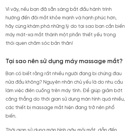
Vì vậy, nếu bạn đã sẵn sàng bắt đầu hành trình
hướng đến đôi mắt khỏe mạnh và hạnh phúc hơn,
hãy cùng khám phá những lý do tại sao bạn cần biến
máy mát-xa mắt thành một phần thiết yếu trong
thói quen chăm sóc bản thân!
Tại sao nên sử dụng máy massage mắt?
Bạn có biết rằng rất nhiều người đang
bị chứng đau
nửa đầu không? Nguyên nhân chủ yếu là do nhu cầu
làm việc điên cuồng trên máy tính. Để giúp giảm bớt
căng thẳng do thời gian sử dụng màn hình quá nhiều,
các thiết bị massage mắt hiện đang trở nên phổ
biến.
Thời gian sử dụng màn hình gây mỏi mắt, dẫn đến