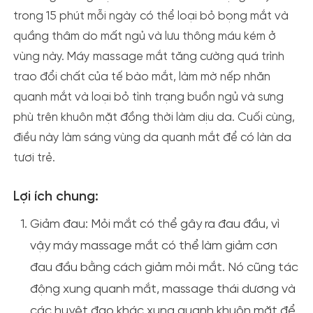
trong 15 phút mỗi ngày có thể loại bỏ bọng mắt và
quầng thâm do mất ngủ
và lưu thông máu kém ở
vùng này. Máy massage mắt tăng cường quá trình
trao đổi chất của tế bào mắt, làm mờ nếp nhăn
quanh mắt và loại bỏ tình trạng buồn ngủ và sưng
phù trên khuôn mặt đồng thời làm dịu da. Cuối cùng,
điều này làm sáng vùng da quanh mắt để có làn da
tươi trẻ.
Lợi ích chung:
Giảm đau:
Mỏi mắt có thể gây ra đau đầu, vì
vậy máy massage mắt có thể làm giảm cơn
đau đầu bằng cách giảm mỏi mắt.
Nó cũng tác
động xung quanh mắt, massage thái dương và
các huyệt đạo khác xung quanh khuôn mặt để