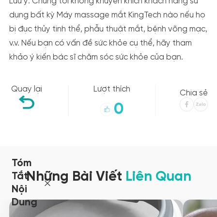
Lưu ý:
Chúng tôi không khuyến khích khách hàng sử
dụng bất kỳ Máy massage mắt KingTech nào nếu họ
bị đục thủy tinh thể, phẫu thuật mắt, bệnh võng mạc,
v.v. Nếu bạn có vấn đề sức khỏe cụ thể, hãy tham
khảo ý kiến ​​bác sĩ chăm sóc sức khỏe của bạn.
Quay lại
Lượt thích
Chia sẻ
0
Tóm
Những Bài Viết
Liên Quan
Tắt
Nội
Dung