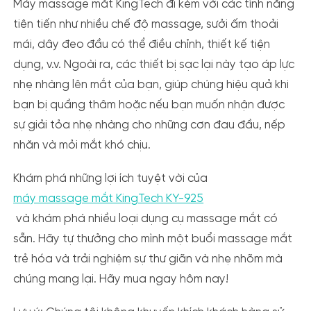
Máy massage mắt KingTech đi kèm với các tính năng
tiên tiến như nhiều chế độ massage, sưởi ấm thoải
mái, dây đeo đầu có thể điều chỉnh, thiết kế tiện
dụng, v.v. Ngoài ra, các thiết bị sạc lại này tạo áp lực
nhẹ nhàng lên mắt của bạn, giúp chúng hiệu quả khi
bạn bị quầng thâm hoặc nếu bạn muốn nhận được
sự giải tỏa nhẹ nhàng cho những cơn đau đầu, nếp
nhăn và mỏi mắt khó chịu.
Khám phá những lợi ích tuyệt vời của
máy massage mắt KingTech KY-925
và khám phá nhiều loại dụng cụ massage mắt có
sẵn. Hãy tự thưởng cho mình một buổi massage mắt
trẻ hóa và trải nghiệm sự thư giãn và nhẹ nhõm mà
chúng mang lại. Hãy mua ngay hôm nay!