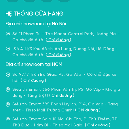
HỆ THỐNG CỬA HÀNG
Địa chỉ showroom tại Hà Nội
Số 11 Phạm Tu - The Manor Central Park, Hoàng Mai -
Có chỗ đỗ ô tô!
( Chỉ đường )
Số 4-LK3 Khu đô thị An Hưng, Dương Nội, Hà Đông -
Có chỗ đỗ ô tô!
( Chỉ đường )
Địa chỉ showroom tại HCM
Số 97/7 Trần Bá Giao, P5, Gò Vấp - Có chỗ đậu xe
hơi!
( Chỉ đường )
Siêu thị Emart 366 Phan Văn Trị, P5, Gò Vấp - Khu gia
dụng - Tầng trệt!
( Chỉ đường )
Siêu thị Emart 385 Phan Huy Ích, P14, Gò Vấp - Tầng
trệt - Thiso Mall Trường Chinh!
( Chỉ đường )
Siêu thị Emart Sala 10 Mai Chí Thọ, P. Thủ Thiêm, TP.
Thủ Đức - Hầm B1 - Thiso Mall Sala!
( Chỉ đường )